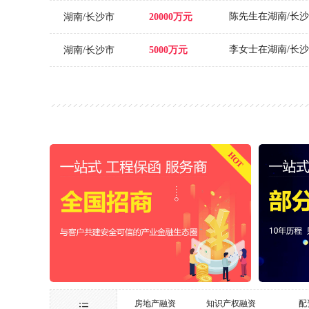
陈先生在湖南/长沙
湖南/长沙市
20000万元
湖南/长沙市
5000万元
湖南/长沙市
60000万元
江苏/
40000万元
段先生在湖南/有笔
湖南/
100万元
HOT
王先生在浙江/宁波
浙江/宁波市
5000万元
湖南/长沙市
金额面议
浙江/
935万元
杨先生在浙江/温州
浙江/温州市
2000万元
房地产融资
知识产权融资
配
易**
-
本公司专做基金融资，目前