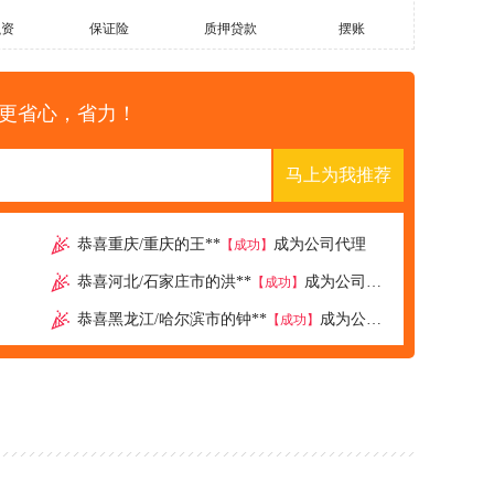
登先生在湖南/有笔3000万元的融资需求，用款时间1年。用途：股票场外质押需求，只接受个人质押出资人
融资
恭喜山西/太原市的喻**
保证险
质押贷款
成为公司代理
摆账
【成功】
国先生在广东/深圳市有笔10000万元的融资需求，用款时间1年。用途：上市公司大股东股票场外质押，1亿融资需求，年化7%以内
恭喜江苏/南京市的彭**
成为公司代理
【成功】
恭喜浙江/宁波市的许**
成为公司代理
【成功】
更省心，省力！
周先生在湖南/有笔金额面议的融资需求，用款时间70年。用途：收购1到2层，2000平米整层公寓，用于经营酒店，一层二三十间房，估计也就是1000多不到两千平吧，然后，嗯，这个都是要在银行做贷款做出来的，甚至看能不能再多套出来一点点钱这种样子了，就来装修嘛。就是那种市场价格比较高啊，卖个1万多两万，但实际那个成交价可能就几千块钱，能留点儿空间的那种的类型的啊，有金融属性的资产。
恭喜湖南/长沙市的马**
成为公司代理
【成功】
恭喜湖南/长沙市的彭**
成为公司代理
【成功】
恭喜重庆/重庆的王**
成为公司代理
【成功】
恭喜河北/石家庄市的洪**
成为公司代理
【成功】
恭喜黑龙江/哈尔滨市的钟**
成为公司代理
【成功】
恭喜上海/上海的王**
成为公司代理
【成功】
恭喜湖南/株洲市的胡**
成为公司代理
【成功】
恭喜山西/太原市的喻**
成为公司代理
【成功】
恭喜江苏/南京市的彭**
成为公司代理
【成功】
恭喜浙江/宁波市的许**
成为公司代理
【成功】