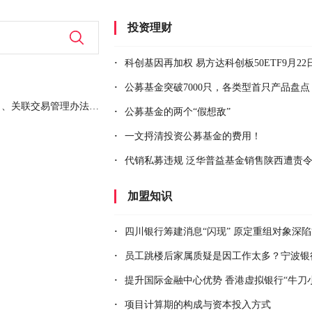
摆账，有意向合作者可当面交流
5年前
投资理财
公司成立20年，专业资产证券化，经验丰富，资源多多，有意可电话联系、面谈均可
5年前
·
科创基因再加权 易方达科创板50ETF9月22日发售
定资金方
5年前
·
公募基金突破7000只，各类型首只产品盘点 长寿基金成立1
从事多年金融行业，现自己带一个团队，有稳定资源，急切寻找合作方，有意者电联
5年前
关联交易管理办法等制度
·
公募基金的两个“假想敌”
深团队，诚意寻求合作方
5年前
，资源足，有意向合作伙伴可面谈
·
一文捋清投资公募基金的费用！
5年前
想扩展业务地区，寻求合作资方长期稳定的发展
5年前
·
代销私募违规 泛华普益基金销售陕西遭责
冲量，有意向合作者可当面交流
5年前
加盟知识
，处理各种事情及时，诚意寻求合作机会
5年前
 供应链金融 承兑汇票 资质齐全 有意向资金方可合作
5年前
·
四川银行筹建消息“闪现” 原定重组对象深陷“泥
求稳定合作方合作共赢
5年前
·
员工跳楼后家属质疑是因工作太多？宁波银行的回应来
资源，现寻找资金方合作，可面谈
5年前
·
提升国际金融中心优势 香港虚拟银行“牛刀
？
 团队目前50人 寻找诚意投资者
5年前
·
项目计算期的构成与资本投入方式