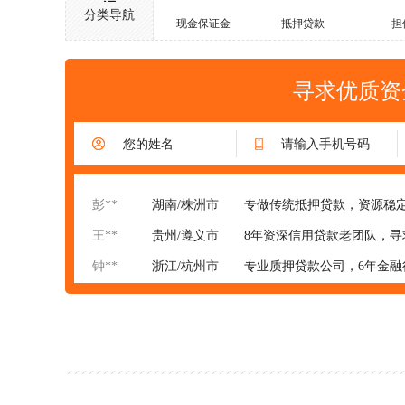
湖南/
3000万元
分类导航
现金保证金
抵押贷款
担
宋**
贵州/贵阳市
公司成立多年，专业做存款
广东/深圳市
10000万元
张**
四川/成都市
12年承兑汇票团队，经验足
寻求优质资
李**
湖南/长沙市
传统金融公司 从事工程保函
湖南/
金额面议
张**
广东/珠海市
20年资深抵押贷款团队。寻
王**
湖南/长沙市
从业多年金融行业，有稳定
彭**
湖南/株洲市
专做传统抵押贷款，资源稳定
王**
贵州/遵义市
8年资深信用贷款老团队，寻
钟**
浙江/杭州市
专业质押贷款公司，6年金
易**
四川/成都市
专做传统抵押贷款，资源稳定
马**
海南/海口市
从业多年金融行业，有稳定
张**
浙江/宁波市
20年资深信用贷款老团队，
温**
广东/深圳市
8年房地产融资资深团队，成
周**
湖南/长沙市
信用贷款从业8年，资源稳定