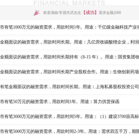
【成功】
恭喜湖南/常德市武先生
需求金额2000
【成功】
恭喜湖南/长沙市谢先生
需求金额90
商务信息咨询有限公司
重庆找你科技有限公司
【成功】
恭喜湖南/长沙市魏先生
需求金额1700
祥商务咨询有限公司
湖南铂金信息咨询有限公司
信息咨询有限公司
长沙轩龙投资管理咨询有限公司
【成功】
恭喜湖南/长沙市徐女士
需求金额100
链服务有限责任公司
现代财富融资租赁有限公司
【成功】
恭喜河南/洛阳市张先生
需求金额3000
应链管理有限公司
中国光大银行股份有限公司长沙分
信息科技有限公司
四海融通（湖南）资产管理有限公
事务所
有限公司
沙市有笔50万元的融资需求，用款时间1年。用途：算力供货保函
服有限公司
深圳前海金常晟金融信息服务有限
信息服务有限公司
湖南凯荣投资管理有限公司
有限公司
湖南金信融资担保有限责任公司
息技术有限公司
湖南白龙马财务管理有限公司