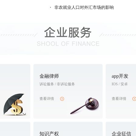
求稳定资金方
5年前
·
非农就业人口对外汇市场的影响
融行业工作经验，诚意寻求合作机会
5年前
 团队目前18人 寻找诚意投资者
5年前
资源，现寻找资金方合作，可面谈
5年前
寻求稳定资金方
5年前
功合作2500+，现寻求稳定合作资金方
5年前
，目前团队20+人，寻求稳定资金方共同发展进步
5年前
金融律师
app开发
摆账，有意向合作者可当面交流
5年前
诉讼服务 / 非诉讼服务
IOS / 安卓
公司成立20年，专业资产证券化，经验丰富，资源多多，有意可电话联系、面谈均可
5年前
定资金方
查看详情
5年前
查看详情
从事多年金融行业，现自己带一个团队，有稳定资源，急切寻找合作方，有意者电联
5年前
深团队，诚意寻求合作方
5年前
，资源足，有意向合作伙伴可面谈
5年前
知识产权
企业征信