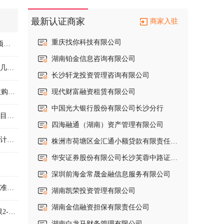
最新认证商家
商家入驻
上海新锦华信托贸易有限公司
湖
李先生在湖南/长沙市有笔1000万元的融资需求，用款时间1年。用途：千亿级金融科技产业项目股权融资需求。亮点：平台模式已跑通，取得用户付费闭环，上线3个月日活过千，撮合量上亿，深受政府及企业好评。公司成立于2014年，研发基地长沙，总部深圳，是一家立足于金融行业，集技术研发、数据服务于一体的金融科技企业，让金融行业更简单高效的对接业务和社交，实现低成本商机获取、金融业务获客、金融数据跨界互助共享整合，为实体企业金融赋能，解决金融短板，让金融需求找到更优质的服务商。引资用于扩大技术开发、市场、运营团队，增速全国化运营。
北京一商宏志信托有限公司
湖
王先生在湖南/有笔金额面议的融资需求，用款时间长期。用途：几亿营收碳酸锂企业，利润几千万，寻求被并购收购。
湖南稳实资产管理有限公司
湖
李先生在湖南/有笔金额面议的融资需求，用款时间长期持有（8‑15 年）。用途：国资集团收购上市公司控股权，首选华中地区，农业相关领域
深圳市恒信永利金融服务有限公司长沙分公司
湖
行
湖南省君悦置业有限公司
湖
李先生在湖南/有笔金额面议的融资需求，用款时间长期产业股权合作。用途：生物创新药项目，面向上市公司、产业资本开展管线合作、股权合作，寻求实力产业方深度对接。
司
湖南睿达投资管理有限公司
湖
潘先生在上海/上海有笔金额面议的融资需求，用款时间长期。用途：上海私募股权投资公司计划投资湖南视比特机器人有限公司，有熟悉该企业的人士可进行对接洽谈。
株洲市荷塘区金汇通小额贷款有限责任公司
长沙神州汇智知识产权代理事务所（普通合伙）
湖
华安证券股份有限公司长沙芙蓉中路证券营业部
融鑫商业保理有限公司
湖
公司
深圳源禾商业保理有限公司
湖
向先生在湖南/邵阳市有笔3000万元的融资需求，用款时间5年。用途：（1）建设3700亩高标准农业种植示范区，完成土地整治及道路、灌溉沟渠等相关配套基础设施建设，其中有机水稻种植区3000亩、柑桔种植示范区100亩、农业研学区100亩（自然教育基地、 农业科技展示、实践教学区）、亲子农耕体验区500亩（亲子农场、儿童游乐设施区、科普教育活动区）； （2）建设农产品加工区（现代化加工厂、 电商物流中心），占地面积0.6万平米，建筑面积8245平米； （3）建设农业农村技术培训中心（占地面积20亩，建筑面积15244.21平方米），开展 农业技术培训、乡村旅游培训、创业培训），同时完善建设游客服务中心、 停车场等其他配套设施。 工厂扩建需融资
深圳艾融商业保理有限公司
湖
深圳前海宇商保理有限公司
湖
罗先生在湖南/长沙市有笔5000万元的融资需求，用款时间2-3年。用途：需求四五千万，期限2-3年，保障措施有一定固定资产，贸易瓶颈：客户发展比较快，每家垫资2-3百万，比如每年做10个月生意，垫一个月，其它就支付现金。
深圳裕证商业保理有限公司
长