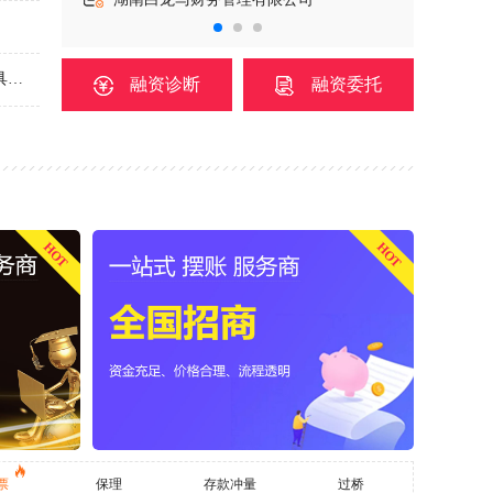
李女士在湖南/长沙市有笔5000万元的融资需求，用款时间1年。用途：补充企业流动资金，具体金额面谈
融资诊断
融资委托
郑先生在湖南/长沙市有笔60000万元的融资需求，用款时间70年。用途：位于长沙高新区，离外环较近，紧临岳麓大道。总用地面积为146亩，总建筑面积约19万平方米，主要包括16栋单体建筑。
S先生在江苏/有笔40000万元的融资需求，用款时间1年。用途：北交所连续三年亏损ST公司股票质押融资4-5亿需求，用期1-3年
HOT
HOT
彭先生在湖南/长沙市有笔金额面议的融资需求，用款时间70年。用途：需要找6000平左右的商业独栋，位置在二环内，交通方便近地铁，自用办公
海先生在浙江/有笔935万元的融资需求，用款时间1年。用途：浙江国有企业投的8000多万文旅项目，有一家运营方合作，需要运营方935万兜底保函。运营方个人在长沙600多万房产，郴州1200万房产可作为反担保。
票
恭喜湖南/株洲市的胡**
保理
存款冲量
成为公司代理
过桥
【成功】