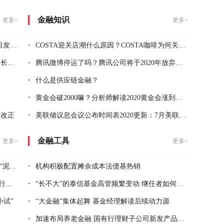
恭喜湖南/长沙市的马**
成为公司代理
【成功】
金融知识
更多>
更多>
恭喜湖南/长沙市的彭**
成为公司代理
【成功】
恭喜重庆/重庆的王**
成为公司代理
【成功】
一天
·
COSTA迎关店潮什么原因？COSTA咖啡为何关闭大量门店？
恭喜河北/石家庄市的洪**
成为公司代理
【成功】
9年
·
腾讯微博停运了吗？腾讯公司将于2020年放弃微博业务
恭喜黑龙江/哈尔滨市的钟**
成为公司代理
【成功】
·
什么是供应链金融？
恭喜上海/上海的王**
成为公司代理
【成功】
·
黄金会破2000嘛？分析师解读2020黄金会涨到什么程度？
令改正
·
美联储议息会议公布时间表2020更新：7月美联储决议几号出炉？
金融工具
更多>
更多>
沼”
·
机构积极配置摊余成本法债基热销
了
·
“长不大”的泰信基金高管频繁变动 继任者如何化解难题？
小试”
·
“大金融”集体起舞 基金经理解读后续动力源
·
加速布局养老金融 国有行理财子公司新发产品剧增