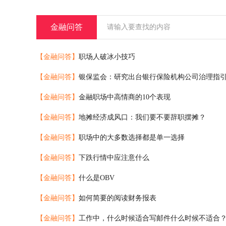
陈**
湖南/湘潭市
公司成立多年，专做过桥、
金融问答
李**
湖南/长沙市
陈**
广东/深圳市
5年资深抵押老团队，寻求稳
【金融问答】
职场人破冰小技巧
王**
湖南/长沙市
【金融问答】
银保监会：研究出台银行保险机构公司治理指引、
陈**
湖南/益阳市
专业配资、担保，十四年资
【金融问答】
金融职场中高情商的10个表现
汤**
重庆/重庆
6年金融行业经验，人缘广
易**
-
本公司专做基金融资，目前
【金融问答】
地摊经济成风口：我们要不要辞职摆摊？
宋**
贵州/贵阳市
公司成立多年，专业做存款
【金融问答】
职场中的大多数选择都是单一选择
张**
四川/成都市
12年承兑汇票团队，经验足
【金融问答】
下跌行情中应注意什么
李**
湖南/长沙市
传统金融公司 从事工程保函
【金融问答】
什么是OBV
张**
广东/珠海市
20年资深抵押贷款团队。寻
【金融问答】
如何简要的阅读财务报表
王**
湖南/长沙市
从业多年金融行业，有稳定
【金融问答】
工作中，什么时候适合写邮件什么时候不适合
彭**
湖南/株洲市
专做传统抵押贷款，资源稳定