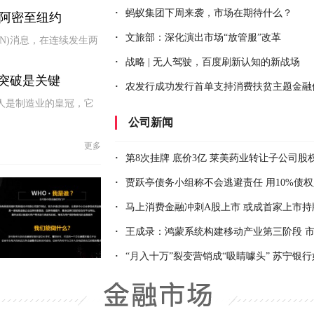
·
蚂蚁集团下周来袭，市场在期待什么？
迈阿密至纽约
·
文旅部：深化演出市场“放管服”改革
NN)消息，在连续发生两
·
战略 | 无人驾驶，百度刷新认知的新战场
突破是关键
·
农发行成功发行首单支持消费扶贫主题金融
人是制造业的皇冠，它
公司新闻
更多
·
第8次挂牌 底价3亿 莱美药业转让子公司股权难觅“买
·
贾跃亭债务小组称不会逃避责任 用10%债权人信托赔偿
·
马上消费金融冲刺A股上市 或成首家上市持牌消金机
·
王成录：鸿蒙系统构建移动产业第三阶段 市场空间足以养出10个“华
·
“月入十万”裂变营销成“吸睛噱头” 苏宁银行如何破局