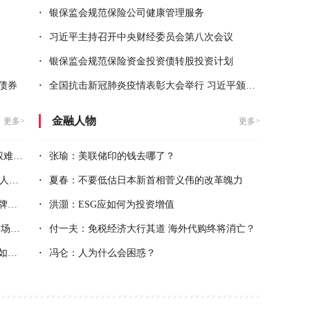
·
银保监会规范保险公司健康管理服务
·
习近平主持召开中央财经委员会第八次会议
·
银保监会规范保险资金投资债转股投资计划
债券
·
全国抗击新冠肺炎疫情表彰大会举行 习近平颁授勋章奖章并发表重要讲话
金融人物
更多>
更多>
家”
·
张瑜：美联储印的钱去哪了？
股民
·
夏春：不要低估日本新首相菅义伟的改革魄力
构
·
洪灝：ESG应如何为投资增值
为”
·
付一夫：免税经济大行其道 海外代购终将消亡？
增长
·
冯仑：人为什么会困惑？