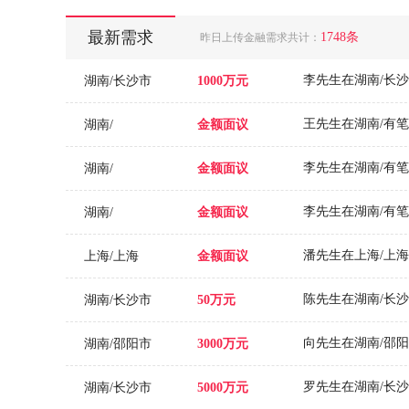
最新需求
1748条
昨日上传金融需求共计：
湖南中鼎盛融
湖南/长沙市
1000万元
湖南省山河汇
湖南/
金额面议
湖南潇湘普惠
湖南云犀供应
湖南/
金额面议
湖南新长海供
湖南/
金额面议
湖南拉夫特尔
上海/上海
金额面议
湖南瀜泰律师
湖南诚煜投资
陈先生在湖南/长
湖南/长沙市
50万元
湖南甲壳虫金
湖南/邵阳市
3000万元
湖南蚂蚁万盛
湖南渔米金融
湖南/长沙市
5000万元
长沙壹明达信