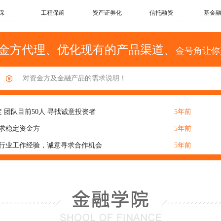
保
工程保函
资产证券化
信托融资
基金
冲量，有意向合作者可当面交流
5年前
，处理各种事情及时，诚意寻求合作机会
5年前
金方代理、优化现有的产品渠道、
 供应链金融 承兑汇票 资质齐全 有意向资金方可合作
5年前
金号角让你
求稳定合作方合作共赢
5年前
资源，现寻找资金方合作，可面谈
5年前
 团队目前50人 寻找诚意投资者
5年前
求稳定资金方
5年前
融行业工作经验，诚意寻求合作机会
5年前
 团队目前18人 寻找诚意投资者
5年前
资源，现寻找资金方合作，可面谈
5年前
寻求稳定资金方
5年前
功合作2500+，现寻求稳定合作资金方
5年前
，目前团队20+人，寻求稳定资金方共同发展进步
5年前