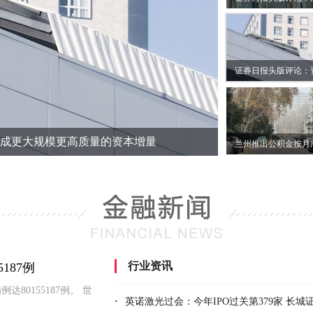
形成更大规模更高质量的资本增量
行业资讯
187例
0155187例。 世
·
英诺激光过会：今年IPO过关第379家 长城证券过