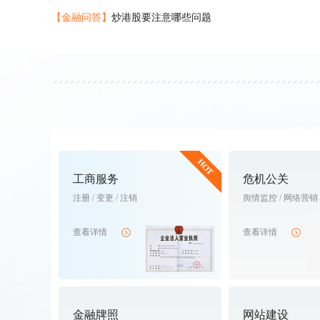
王**
贵州/遵义市
8年资深信用贷款老团队，寻
【金融问答】
炒港股要注意哪些问题
钟**
浙江/杭州市
专业质押贷款公司，6年金
易**
四川/成都市
专做传统抵押贷款，资源稳定
马**
海南/海口市
从业多年金融行业，有稳定
张**
浙江/宁波市
20年资深信用贷款老团队，
温**
广东/深圳市
8年房地产融资资深团队，成
周**
湖南/长沙市
信用贷款从业8年，资源稳定
HOT
工商服务
危机公关
陈**
湖南/湘潭市
公司成立多年，专做过桥、
注册 / 变更 / 注销
舆情监控 / 网络营销
李**
湖南/长沙市
陈**
查看详情
广东/深圳市
5年资深抵押老团队，寻求稳
查看详情
王**
湖南/长沙市
陈**
湖南/益阳市
专业配资、担保，十四年资
汤**
重庆/重庆
6年金融行业经验，人缘广
金融牌照
网站建设